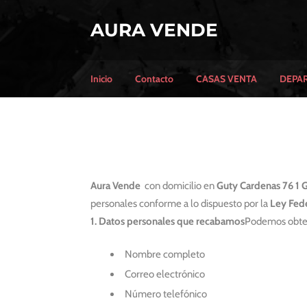
AURA VENDE
Inicio
Contacto
CASAS VENTA
DEPA
Aura Vende
con domicilio en
Guty Cardenas 76 1 
personales conforme a lo dispuesto por la
Ley Fede
1. Datos personales que recabamos
Podemos obtene
Nombre completo
Correo electrónico
Número telefónico