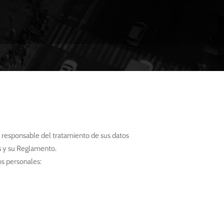
 responsable del tratamiento de sus datos
s
y su Reglamento.
os personales: